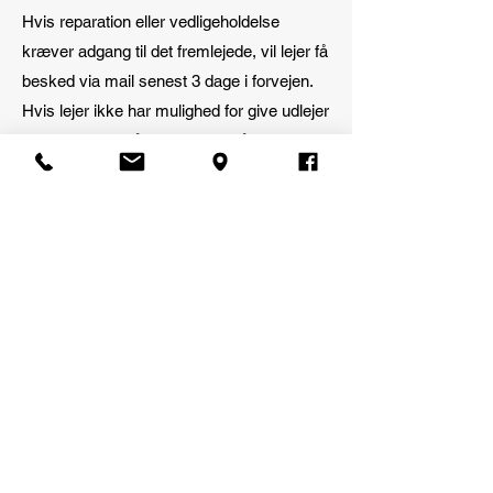
Hvis reparation eller vedligeholdelse
kræver adgang til det fremlejede, vil lejer få
besked via mail senest 3 dage i forvejen.
Hvis lejer ikke har mulighed for give udlejer
adgang til lejemålet, vil hængelåsen blive
klippet op og senere blive erstattet af en ny
på udlejers bekostning.
Valg af opbevaringsrum
Indendørs opbevaringsrum:
Se rumstørrelser, priser og ledige
Udendørs opbevaringsplads:
Se rumstørrelser, priser og ledige
Lukkede containere